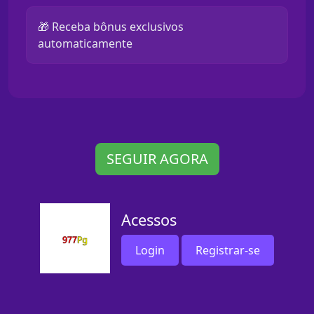
🎁 Receba bônus exclusivos
automaticamente
SEGUIR AGORA
Acessos
Login
Registrar-se