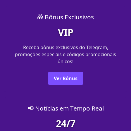
🎁 Bônus Exclusivos
VIP
Receba bônus exclusivos do Telegram,
promoções especiais e códigos promocionais
únicos!
Ver Bônus
📢 Notícias em Tempo Real
24/7