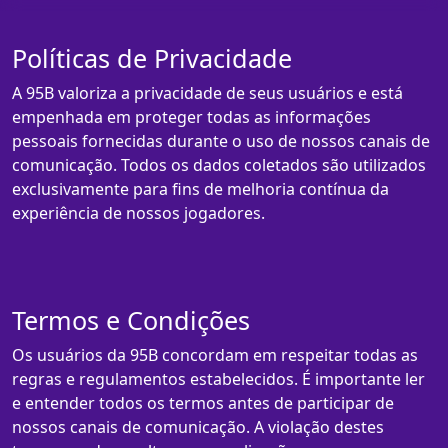
Políticas de Privacidade
A 95B valoriza a privacidade de seus usuários e está
empenhada em proteger todas as informações
pessoais fornecidas durante o uso de nossos canais de
comunicação. Todos os dados coletados são utilizados
exclusivamente para fins de melhoria contínua da
experiência de nossos jogadores.
Termos e Condições
Os usuários da 95B concordam em respeitar todas as
regras e regulamentos estabelecidos. É importante ler
e entender todos os termos antes de participar de
nossos canais de comunicação. A violação destes