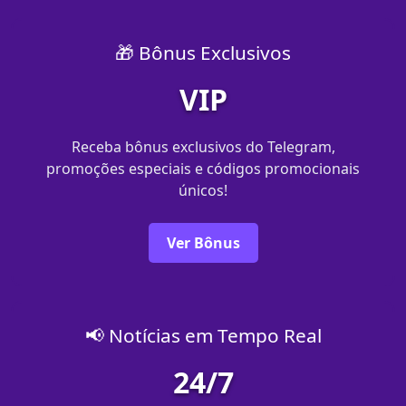
🎁 Bônus Exclusivos
VIP
Receba bônus exclusivos do Telegram,
promoções especiais e códigos promocionais
únicos!
Ver Bônus
📢 Notícias em Tempo Real
24/7