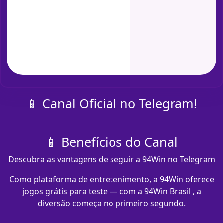
📱 Canal Oficial no Telegram!
📱 Benefícios do Canal
Descubra as vantagens de seguir a 94Win no Telegram
Como plataforma de entretenimento, a 94Win oferece
jogos grátis para teste — com a 94Win Brasil , a
diversão começa no primeiro segundo.