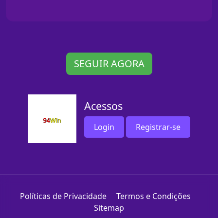
SEGUIR AGORA
Acessos
Login
Registrar-se
Políticas de Privacidade
Termos e Condições
Sitemap