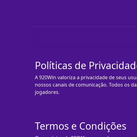
Políticas de Privacida
A 920Win valoriza a privacidade de seus us
nossos canais de comunicação. Todos os dad
jogadores.
Termos e Condições