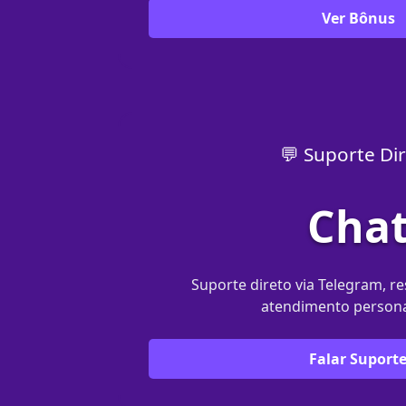
Ver Bônus
💬 Suporte Di
Cha
Suporte direto via Telegram, r
atendimento persona
Falar Suport