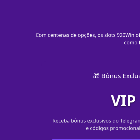
Com centenas de opções, os slots 920Win of
como P
🎁 Bônus Exclu
VIP
Receba bônus exclusivos do Telegra
e códigos promocionai