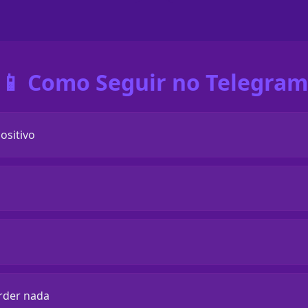
📱 Como Seguir no Telegram
ositivo
erder nada