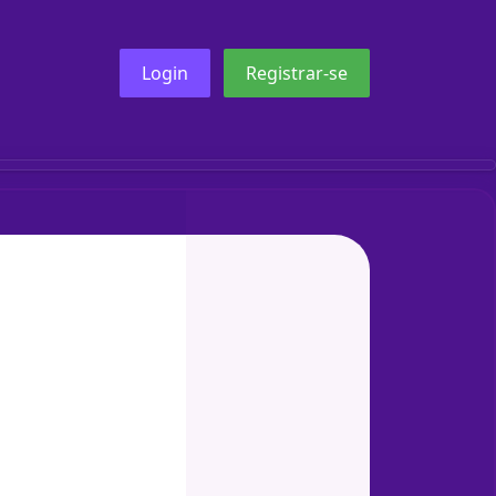
Login
Registrar-se