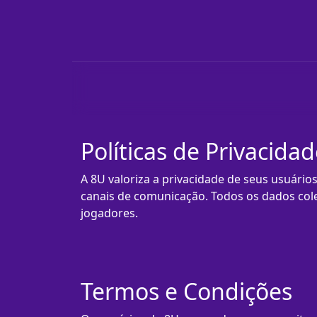
Políticas de Privacida
A 8U valoriza a privacidade de seus usuári
canais de comunicação. Todos os dados cole
jogadores.
Termos e Condições