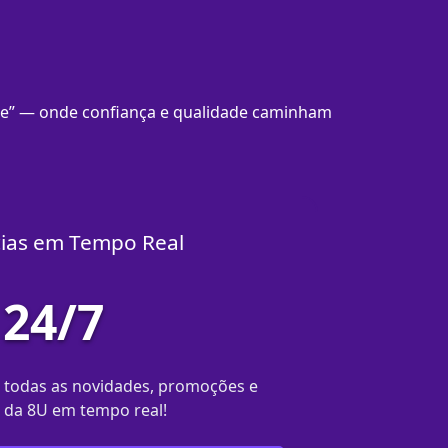
line” — onde confiança e qualidade caminham
cias em Tempo Real
24/7
e todas as novidades, promoções e
 da 8U em tempo real!