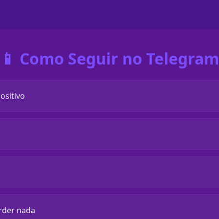
📱 Como Seguir no Telegram
ositivo
erder nada