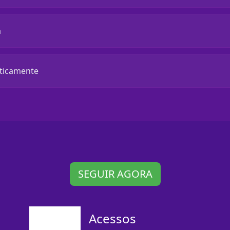
a
aticamente
SEGUIR AGORA
Acessos