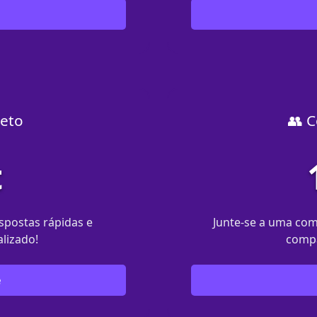
reto
👥 
t
espostas rápidas e
Junte-se a uma com
lizado!
compa
e