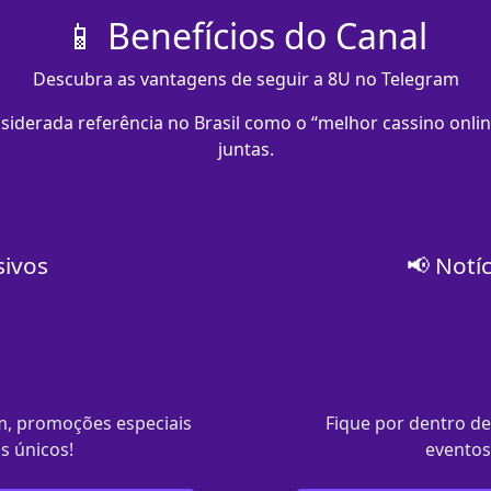
📱 Benefícios do Canal
Descubra as vantagens de seguir a 8U no Telegram
nsiderada referência no Brasil como o “melhor cassino on
juntas.
sivos
📢 Notí
m, promoções especiais
Fique por dentro d
s únicos!
eventos