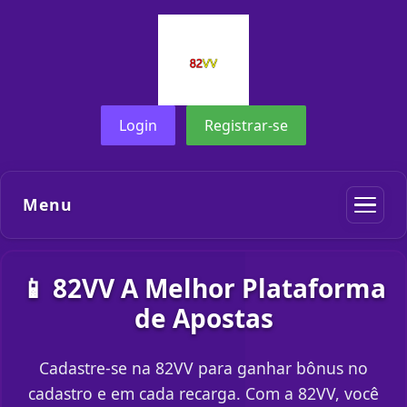
Login
Registrar-se
Menu
📱 82VV A Melhor Plataforma
de Apostas
Cadastre-se na 82VV para ganhar bônus no
cadastro e em cada recarga. Com a 82VV, você