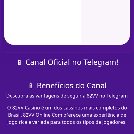
📱 Canal Oficial no Telegram!
📱 Benefícios do Canal
Descubra as vantagens de seguir a 82VV no Telegram
O 82VV Casino é um dos cassinos mais completos do
Brasil. 82VV Online Com oferece uma experiência de
jogo rica e variada para todos os tipos de jogadores.