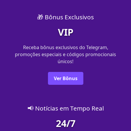
🎁 Bônus Exclusivos
VIP
Receba bônus exclusivos do Telegram,
promoções especiais e códigos promocionais
únicos!
Ver Bônus
📢 Notícias em Tempo Real
24/7