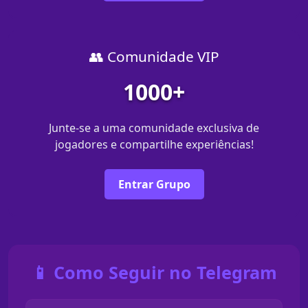
👥 Comunidade VIP
1000+
Junte-se a uma comunidade exclusiva de
jogadores e compartilhe experiências!
Entrar Grupo
📱 Como Seguir no Telegram