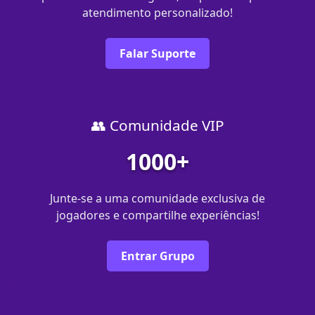
atendimento personalizado!
Falar Suporte
👥 Comunidade VIP
1000+
Junte-se a uma comunidade exclusiva de
jogadores e compartilhe experiências!
Entrar Grupo