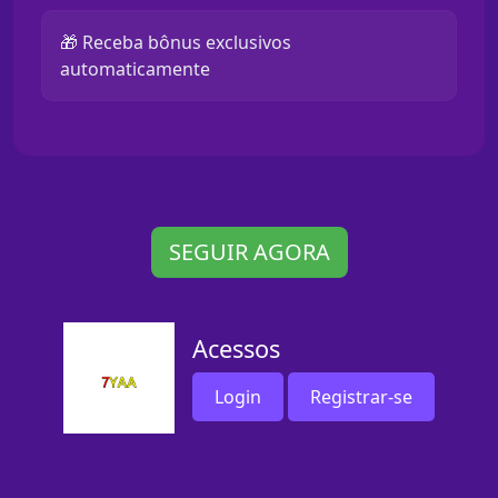
🎁 Receba bônus exclusivos
automaticamente
SEGUIR AGORA
Acessos
Login
Registrar-se