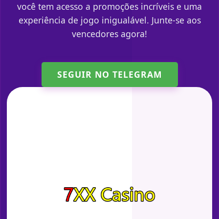
você tem acesso a promoções incríveis e uma
experiência de jogo inigualável. Junte-se aos
vencedores agora!
SEGUIR NO TELEGRAM