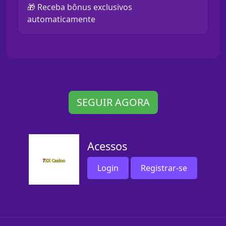
🎁 Receba bônus exclusivos
automaticamente
SEGUIR AGORA
Acessos
Login
Registrar-se