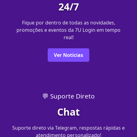
24/7
Fique por dentro de todas as novidades,
promoções e eventos da 7U Login em tempo
real!
Ver Notícias
💬 Suporte Direto
Chat
Suporte direto via Telegram, respostas rápidas e
atendimento personalizado!