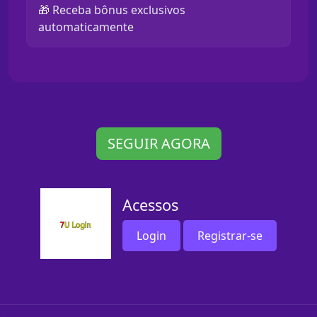
🎁 Receba bônus exclusivos
automaticamente
SEGUIR AGORA
Acessos
Login
Registrar-se