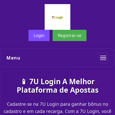
Login
Registrar-se
Menu
📱 7U Login A Melhor
Plataforma de Apostas
Cadastre-se na 7U Login para ganhar bônus no
cadastro e em cada recarga. Com a 7U Login, você