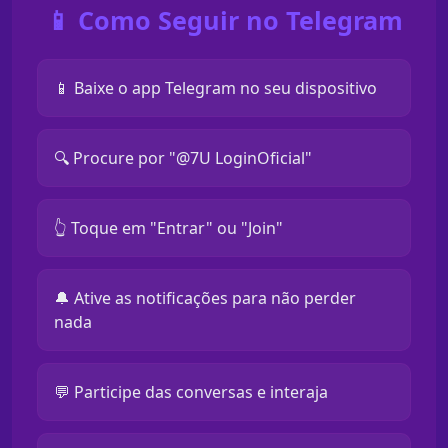
📱 Como Seguir no Telegram
📱 Baixe o app Telegram no seu dispositivo
🔍 Procure por "@7U LoginOficial"
👆 Toque em "Entrar" ou "Join"
🔔 Ative as notificações para não perder
nada
💬 Participe das conversas e interaja