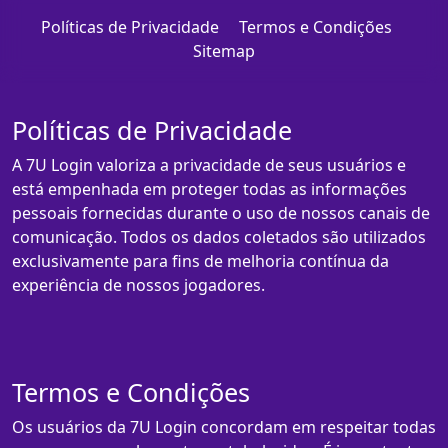
Políticas de Privacidade
Termos e Condições
Sitemap
Políticas de Privacidade
A 7U Login valoriza a privacidade de seus usuários e
está empenhada em proteger todas as informações
pessoais fornecidas durante o uso de nossos canais de
comunicação. Todos os dados coletados são utilizados
exclusivamente para fins de melhoria contínua da
experiência de nossos jogadores.
Termos e Condições
Os usuários da 7U Login concordam em respeitar todas