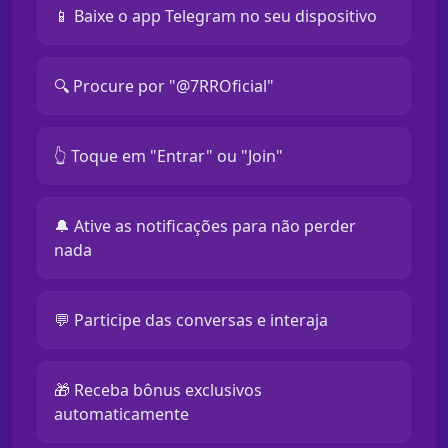
📱 Baixe o app Telegram no seu dispositivo
🔍 Procure por "@7RROficial"
👆 Toque em "Entrar" ou "Join"
🔔 Ative as notificações para não perder
nada
💬 Participe das conversas e interaja
🎁 Receba bônus exclusivos
automaticamente