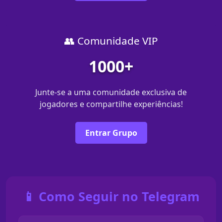
👥 Comunidade VIP
1000+
Junte-se a uma comunidade exclusiva de
jogadores e compartilhe experiências!
Entrar Grupo
📱 Como Seguir no Telegram