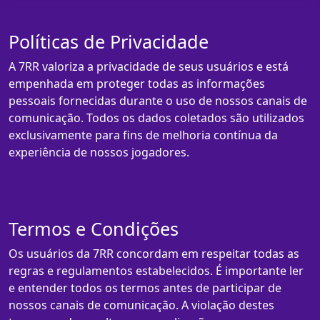
Políticas de Privacidade
A 7RR valoriza a privacidade de seus usuários e está
empenhada em proteger todas as informações
pessoais fornecidas durante o uso de nossos canais de
comunicação. Todos os dados coletados são utilizados
exclusivamente para fins de melhoria contínua da
experiência de nossos jogadores.
Termos e Condições
Os usuários da 7RR concordam em respeitar todas as
regras e regulamentos estabelecidos. É importante ler
e entender todos os termos antes de participar de
nossos canais de comunicação. A violação destes