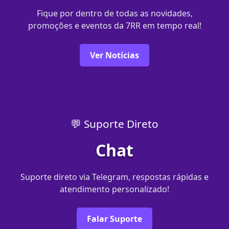
Fique por dentro de todas as novidades,
promoções e eventos da 7RR em tempo real!
Ver Notícias
💬 Suporte Direto
Chat
Suporte direto via Telegram, respostas rápidas e
atendimento personalizado!
Falar Suporte