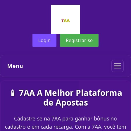
Login
Registrar-se
Menu
📱 7AA A Melhor Plataforma
de Apostas
Cadastre-se na 7AA para ganhar bônus no
cadastro e em cada recarga. Com a 7AA, você tem