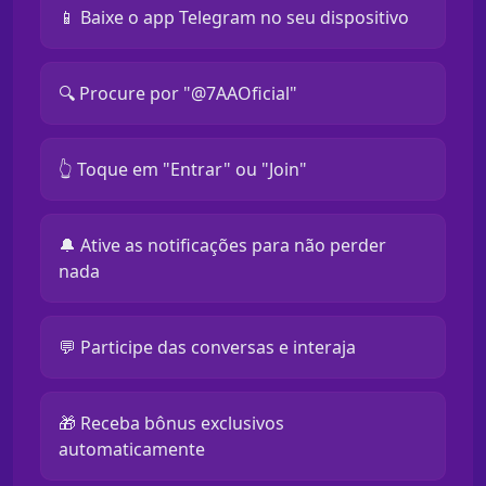
📱 Baixe o app Telegram no seu dispositivo
🔍 Procure por "@7AAOficial"
👆 Toque em "Entrar" ou "Join"
🔔 Ative as notificações para não perder
nada
💬 Participe das conversas e interaja
🎁 Receba bônus exclusivos
automaticamente