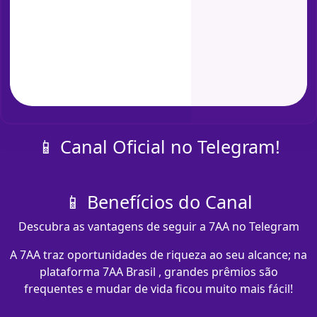
📱 Canal Oficial no Telegram!
📱 Benefícios do Canal
Descubra as vantagens de seguir a 7AA no Telegram
A 7AA traz oportunidades de riqueza ao seu alcance; na
plataforma 7AA Brasil , grandes prêmios são
frequentes e mudar de vida ficou muito mais fácil!