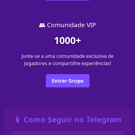
👥 Comunidade VIP
1000+
Junte-se a uma comunidade exclusiva de
jogadores e compartilhe experiências!
Entrar Grupo
📱 Como Seguir no Telegram