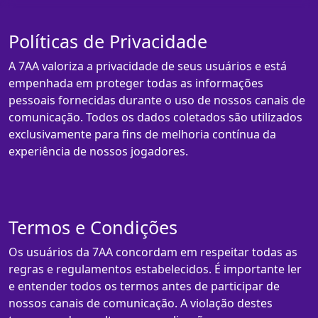
Políticas de Privacidade
A 7AA valoriza a privacidade de seus usuários e está
empenhada em proteger todas as informações
pessoais fornecidas durante o uso de nossos canais de
comunicação. Todos os dados coletados são utilizados
exclusivamente para fins de melhoria contínua da
experiência de nossos jogadores.
Termos e Condições
Os usuários da 7AA concordam em respeitar todas as
regras e regulamentos estabelecidos. É importante ler
e entender todos os termos antes de participar de
nossos canais de comunicação. A violação destes