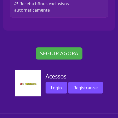
🎁 Receba bônus exclusivos
automaticamente
SEGUIR AGORA
Acessos
Login
Registrar-se