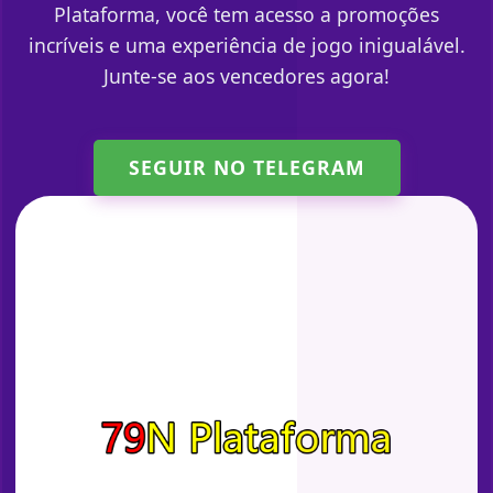
Plataforma, você tem acesso a promoções
incríveis e uma experiência de jogo inigualável.
Junte-se aos vencedores agora!
SEGUIR NO TELEGRAM