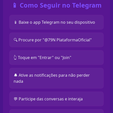
📱 Como Seguir no Telegram
📱 Baixe o app Telegram no seu dispositivo
🔍 Procure por "@79N PlataformaOficial"
👆 Toque em "Entrar" ou "Join"
🔔 Ative as notificações para não perder
nada
💬 Participe das conversas e interaja