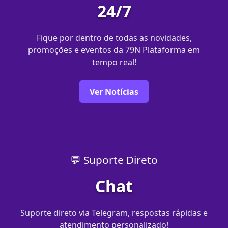
24/7
Fique por dentro de todas as novidades,
promoções e eventos da 79N Plataforma em
tempo real!
Ver Notícias
💬 Suporte Direto
Chat
Suporte direto via Telegram, respostas rápidas e
atendimento personalizado!