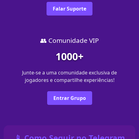
Falar Suporte
👥 Comunidade VIP
1000+
Junte-se a uma comunidade exclusiva de
jogadores e compartilhe experiências!
Entrar Grupo
📱 Como Seguir no Telegram