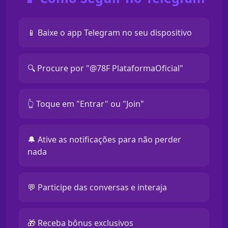
📱 Baixe o app Telegram no seu dispositivo
🔍 Procure por "@78F PlataformaOficial"
👆 Toque em "Entrar" ou "Join"
🔔 Ative as notificações para não perder
nada
💬 Participe das conversas e interaja
🎁 Receba bônus exclusivos