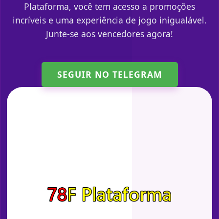
Plataforma, você tem acesso a promoções
incríveis e uma experiência de jogo inigualável.
Junte-se aos vencedores agora!
SEGUIR NO TELEGRAM