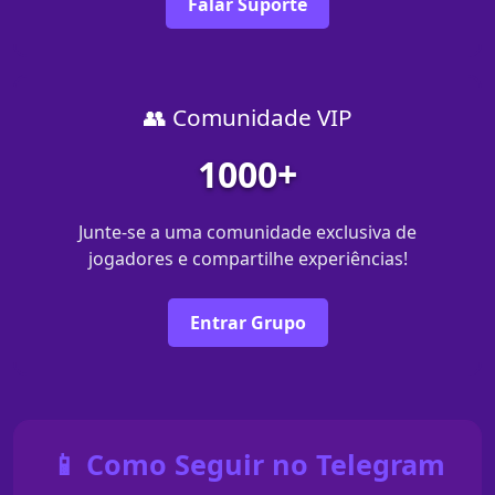
Falar Suporte
👥 Comunidade VIP
1000+
Junte-se a uma comunidade exclusiva de
jogadores e compartilhe experiências!
Entrar Grupo
📱 Como Seguir no Telegram