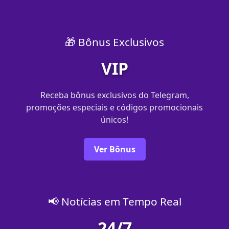
🎁 Bônus Exclusivos
VIP
Receba bônus exclusivos do Telegram,
promoções especiais e códigos promocionais
únicos!
Ver Bônus
📢 Notícias em Tempo Real
24/7