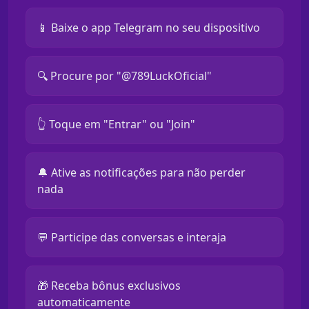
📱 Baixe o app Telegram no seu dispositivo
🔍 Procure por "@789LuckOficial"
👆 Toque em "Entrar" ou "Join"
🔔 Ative as notificações para não perder
nada
💬 Participe das conversas e interaja
🎁 Receba bônus exclusivos
automaticamente