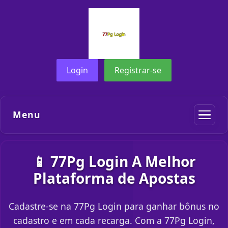
Login
Registrar-se
Menu
📱 77Pg Login A Melhor
Plataforma de Apostas
Cadastre-se na 77Pg Login para ganhar bônus no
cadastro e em cada recarga. Com a 77Pg Login,