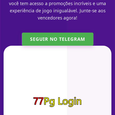
você tem acesso a promoções incríveis e uma
experiência de jogo inigualável. Junte-se aos
vencedores agora!
SEGUIR NO TELEGRAM