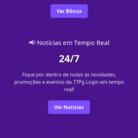
Ver Bônus
📢 Notícias em Tempo Real
24/7
Fique por dentro de todas as novidades,
promoções e eventos da 77Pg Login em tempo
real!
Ver Notícias