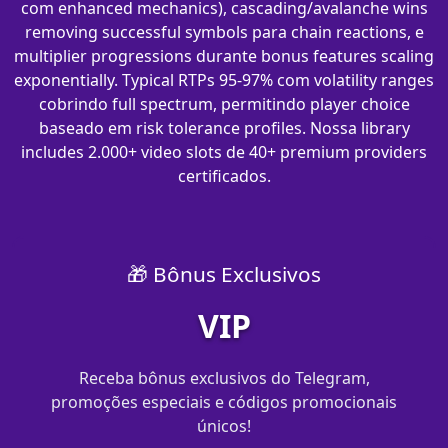
com enhanced mechanics), cascading/avalanche wins
removing successful symbols para chain reactions, e
multiplier progressions durante bonus features scaling
exponentially. Typical RTPs 95-97% com volatility ranges
cobrindo full spectrum, permitindo player choice
baseado em risk tolerance profiles. Nossa library
includes 2.000+ video slots de 40+ premium providers
certificados.
🎁 Bônus Exclusivos
VIP
Receba bônus exclusivos do Telegram,
promoções especiais e códigos promocionais
únicos!