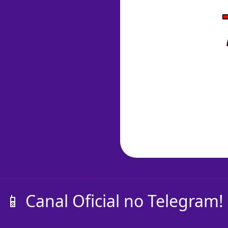
📱 Canal Oficial no Telegram!