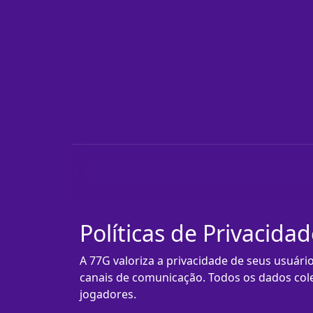
Políticas de Privacida
A 77G valoriza a privacidade de seus usuár
canais de comunicação. Todos os dados cole
jogadores.