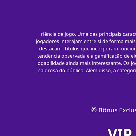
riência de jogo. Uma das principais cara
jogadores interajam entre si de forma mais
destacam. Títulos que incorporam funcion
tendência observada é a gamificação de el
jogabilidade ainda mais interessante. Os 
calorosa do público. Além disso, a categor
🎁 Bônus Exclu
VIP