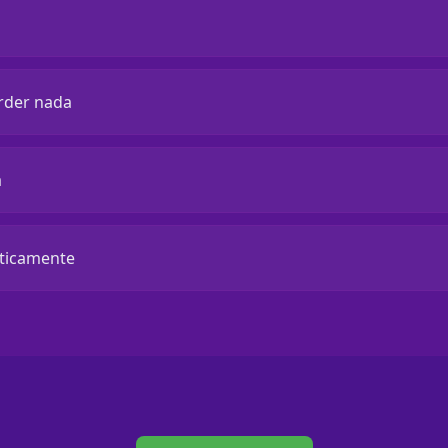
erder nada
a
aticamente