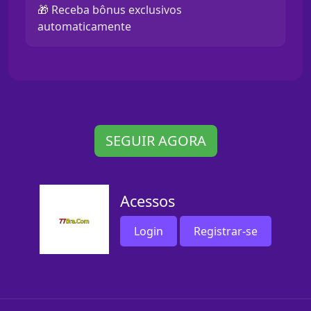
🎁 Receba bônus exclusivos
automaticamente
SEGUIR AGORA
Acessos
Login
Registrar-se