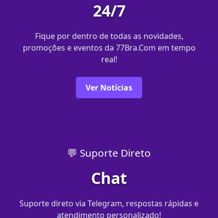
24/7
Fique por dentro de todas as novidades,
promoções e eventos da 77Bra.Com em tempo
real!
Ver Notícias
💬 Suporte Direto
Chat
Suporte direto via Telegram, respostas rápidas e
atendimento personalizado!