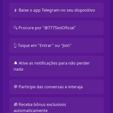
📱 Baixe o app Telegram no seu dispositivo
🔍 Procure por "@777SlotOficial"
👆 Toque em "Entrar" ou "Join"
🔔 Ative as notificações para não perder
nada
💬 Participe das conversas e interaja
🎁 Receba bônus exclusivos
automaticamente