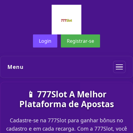
Login
Registrar-se
Menu
📱 777Slot A Melhor
Plataforma de Apostas
Cadastre-se na 777Slot para ganhar bônus no
cadastro e em cada recarga. Com a 777Slot, você