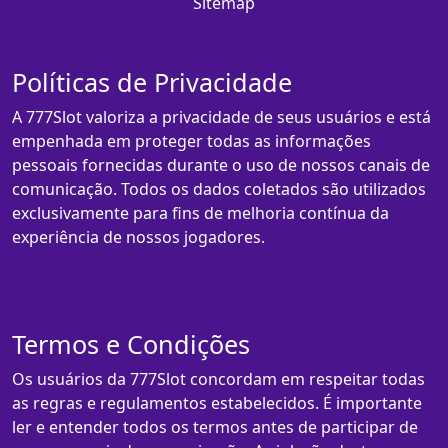
Sitemap
Políticas de Privacidade
A 777Slot valoriza a privacidade de seus usuários e está
empenhada em proteger todas as informações
pessoais fornecidas durante o uso de nossos canais de
comunicação. Todos os dados coletados são utilizados
exclusivamente para fins de melhoria contínua da
experiência de nossos jogadores.
Termos e Condições
Os usuários da 777Slot concordam em respeitar todas
as regras e regulamentos estabelecidos. É importante
ler e entender todos os termos antes de participar de