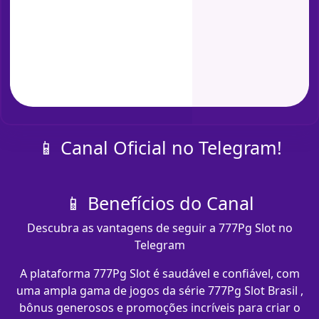
📱 Canal Oficial no Telegram!
📱 Benefícios do Canal
Descubra as vantagens de seguir a 777Pg Slot no
Telegram
A plataforma 777Pg Slot é saudável e confiável, com
uma ampla gama de jogos da série 777Pg Slot Brasil ,
bônus generosos e promoções incríveis para criar o