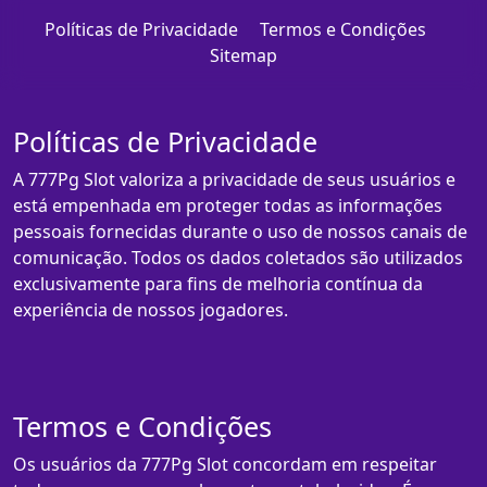
Políticas de Privacidade
Termos e Condições
Sitemap
Políticas de Privacidade
A 777Pg Slot valoriza a privacidade de seus usuários e
está empenhada em proteger todas as informações
pessoais fornecidas durante o uso de nossos canais de
comunicação. Todos os dados coletados são utilizados
exclusivamente para fins de melhoria contínua da
experiência de nossos jogadores.
Termos e Condições
Os usuários da 777Pg Slot concordam em respeitar