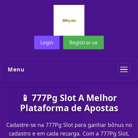
Login
Registrar-se
Menu
📱 777Pg Slot A Melhor
Plataforma de Apostas
Cadastre-se na 777Pg Slot para ganhar bônus no
cadastro e em cada recarga. Com a 777Pg Slot,