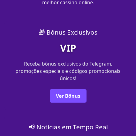
melhor cassino online.
🎁 Bônus Exclusivos
VIP
Receba bônus exclusivos do Telegram,
promoções especiais e códigos promocionais
únicos!
Ver Bônus
📢 Notícias em Tempo Real