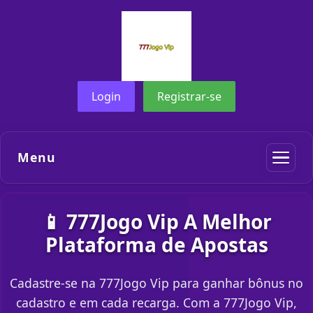
Login
Registrar-se
Menu
📱 777Jogo Vip A Melhor
Plataforma de Apostas
Cadastre-se na 777Jogo Vip para ganhar bônus no
cadastro e em cada recarga. Com a 777Jogo Vip,