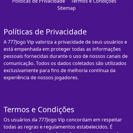
Políticas de Privacidade
Termos e Condições
Sitemap
Políticas de Privacidade
A 777Jogo Vip valoriza a privacidade de seus usuários e
está empenhada em proteger todas as informações
pessoais fornecidas durante o uso de nossos canais de
comunicação. Todos os dados coletados são utilizados
exclusivamente para fins de melhoria contínua da
experiência de nossos jogadores.
Termos e Condições
Os usuários da 777Jogo Vip concordam em respeitar
todas as regras e regulamentos estabelecidos. É