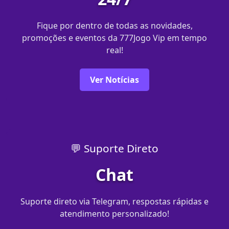
Fique por dentro de todas as novidades,
promoções e eventos da 777Jogo Vip em tempo
real!
Ver Notícias
💬 Suporte Direto
Chat
Suporte direto via Telegram, respostas rápidas e
atendimento personalizado!