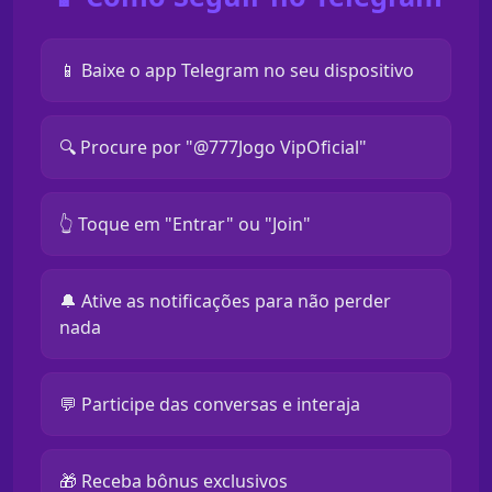
📱 Baixe o app Telegram no seu dispositivo
🔍 Procure por "@777Jogo VipOficial"
👆 Toque em "Entrar" ou "Join"
🔔 Ative as notificações para não perder
nada
💬 Participe das conversas e interaja
🎁 Receba bônus exclusivos