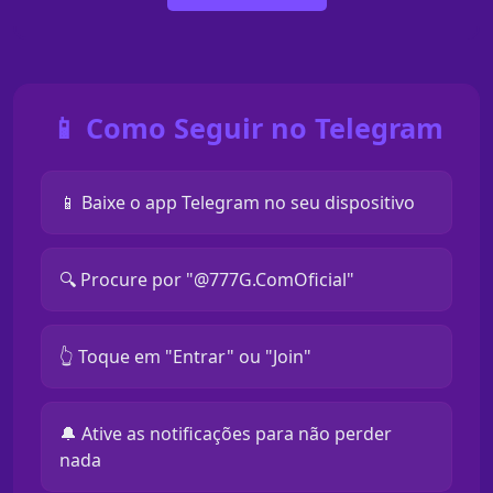
📱 Como Seguir no Telegram
📱 Baixe o app Telegram no seu dispositivo
🔍 Procure por "@777G.ComOficial"
👆 Toque em "Entrar" ou "Join"
🔔 Ative as notificações para não perder
nada