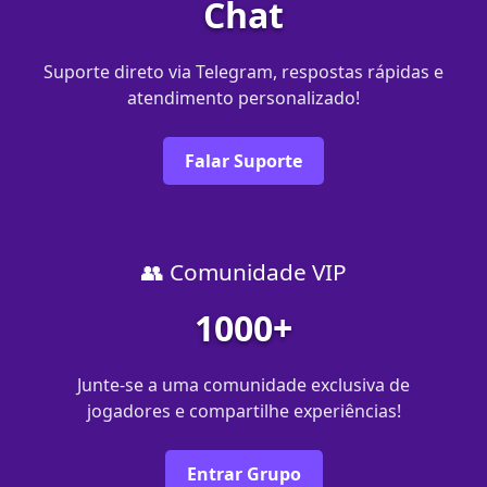
Chat
Suporte direto via Telegram, respostas rápidas e
atendimento personalizado!
Falar Suporte
👥 Comunidade VIP
1000+
Junte-se a uma comunidade exclusiva de
jogadores e compartilhe experiências!
Entrar Grupo