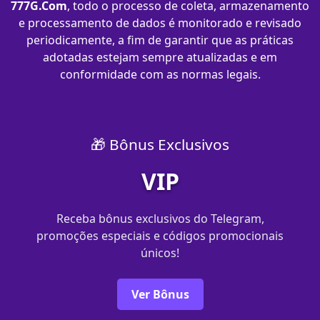
777G.Com
, todo o processo de coleta, armazenamento
e processamento de dados é monitorado e revisado
periodicamente, a fim de garantir que as práticas
adotadas estejam sempre atualizadas e em
conformidade com as normas legais.
🎁 Bônus Exclusivos
VIP
Receba bônus exclusivos do Telegram,
promoções especiais e códigos promocionais
únicos!
Ver Bônus