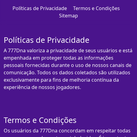
Políticas de Privacidade
Termos e Condições
Sitemap
Políticas de Privacidade
A 777Dna valoriza a privacidade de seus usuários e está
empenhada em proteger todas as informações
pessoais fornecidas durante o uso de nossos canais de
comunicação. Todos os dados coletados são utilizados
exclusivamente para fins de melhoria contínua da
experiência de nossos jogadores.
Termos e Condições
Os usuários da 777Dna concordam em respeitar todas