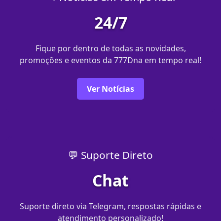
24/7
Fique por dentro de todas as novidades,
promoções e eventos da 777Dna em tempo real!
Ver Notícias
💬 Suporte Direto
Chat
Suporte direto via Telegram, respostas rápidas e
atendimento personalizado!