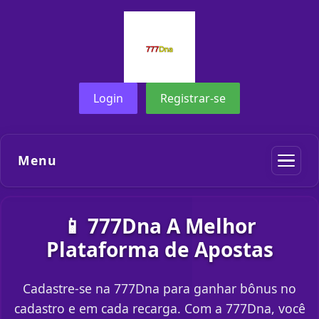
Login
Registrar-se
Menu
📱 777Dna A Melhor
Plataforma de Apostas
Cadastre-se na 777Dna para ganhar bônus no
cadastro e em cada recarga. Com a 777Dna, você