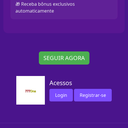
🎁 Receba bônus exclusivos
automaticamente
SEGUIR AGORA
Acessos
Login
Registrar-se