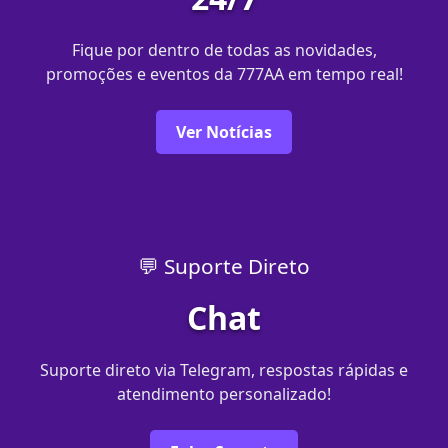
Fique por dentro de todas as novidades,
promoções e eventos da 777AA em tempo real!
Ver Notícias
💬 Suporte Direto
Chat
Suporte direto via Telegram, respostas rápidas e
atendimento personalizado!