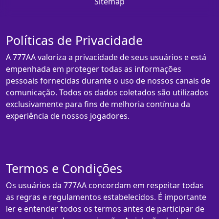
Sitemap
Políticas de Privacidade
A 777AA valoriza a privacidade de seus usuários e está
empenhada em proteger todas as informações
pessoais fornecidas durante o uso de nossos canais de
comunicação. Todos os dados coletados são utilizados
exclusivamente para fins de melhoria contínua da
experiência de nossos jogadores.
Termos e Condições
Os usuários da 777AA concordam em respeitar todas
as regras e regulamentos estabelecidos. É importante
ler e entender todos os termos antes de participar de