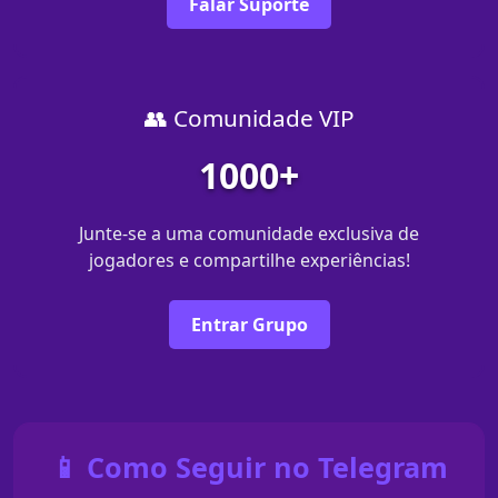
Falar Suporte
👥 Comunidade VIP
1000+
Junte-se a uma comunidade exclusiva de
jogadores e compartilhe experiências!
Entrar Grupo
📱 Como Seguir no Telegram