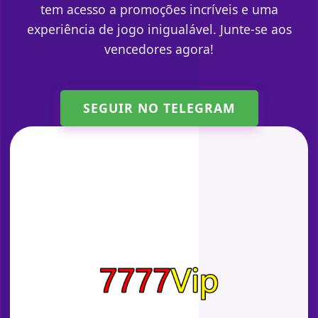
tem acesso a promoções incríveis e uma
experiência de jogo inigualável. Junte-se aos
vencedores agora!
SEGUIR NO TELEGRAM