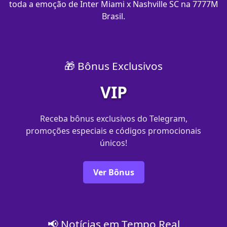
toda a emoção de Inter Miami x Nashville SC na 7777M
Brasil.
🎁 Bônus Exclusivos
VIP
Receba bônus exclusivos do Telegram,
promoções especiais e códigos promocionais
únicos!
Ver Bônus
📢 Notícias em Tempo Real