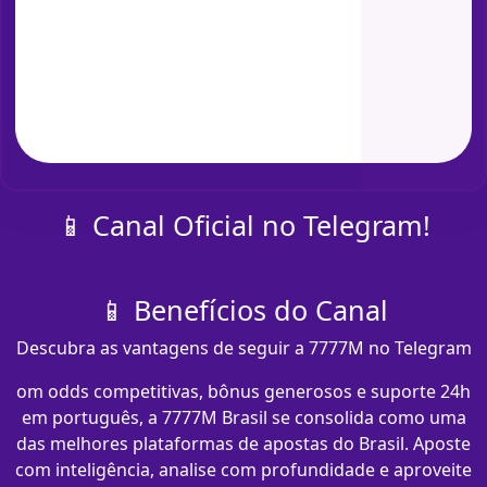
📱 Canal Oficial no Telegram!
📱 Benefícios do Canal
Descubra as vantagens de seguir a 7777M no Telegram
om odds competitivas, bônus generosos e suporte 24h
em português, a 7777M Brasil se consolida como uma
das melhores plataformas de apostas do Brasil. Aposte
com inteligência, analise com profundidade e aproveite