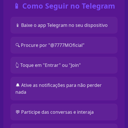
📱 Como Seguir no Telegram
📱 Baixe o app Telegram no seu dispositivo
🔍 Procure por "@7777MOficial"
👆 Toque em "Entrar" ou "Join"
🔔 Ative as notificações para não perder
nada
💬 Participe das conversas e interaja