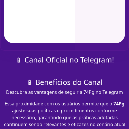
📱 Canal Oficial no Telegram!
📱 Benefícios do Canal
Descubra as vantagens de seguir a 74Pg no Telegram
Essa proximidade com os usuários permite que o
74Pg
ajuste suas políticas e procedimentos conforme
necessário, garantindo que as práticas adotadas
continuem sendo relevantes e eficazes no cenário atual