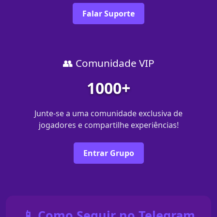
Falar Suporte
👥 Comunidade VIP
1000+
Junte-se a uma comunidade exclusiva de
jogadores e compartilhe experiências!
Entrar Grupo
📱 Como Seguir no Telegram