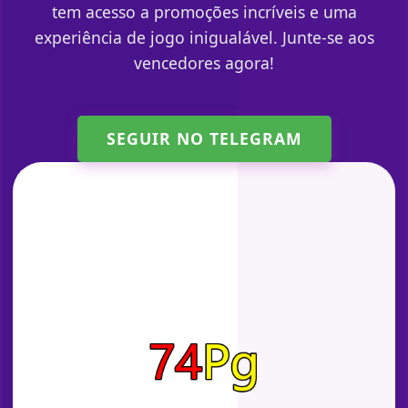
tem acesso a promoções incríveis e uma
experiência de jogo inigualável. Junte-se aos
vencedores agora!
SEGUIR NO TELEGRAM