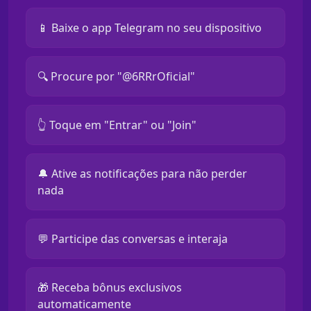
📱 Baixe o app Telegram no seu dispositivo
🔍 Procure por "@6RRrOficial"
👆 Toque em "Entrar" ou "Join"
🔔 Ative as notificações para não perder
nada
💬 Participe das conversas e interaja
🎁 Receba bônus exclusivos
automaticamente