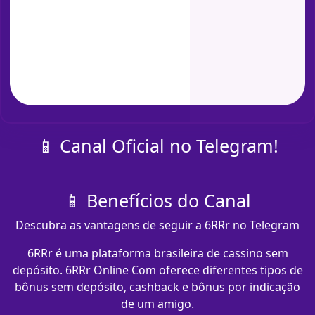
📱 Canal Oficial no Telegram!
📱 Benefícios do Canal
Descubra as vantagens de seguir a 6RRr no Telegram
6RRr é uma plataforma brasileira de cassino sem
depósito. 6RRr Online Com oferece diferentes tipos de
bônus sem depósito, cashback e bônus por indicação
de um amigo.