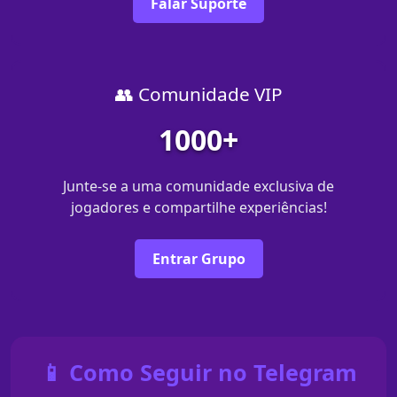
Falar Suporte
👥 Comunidade VIP
1000+
Junte-se a uma comunidade exclusiva de
jogadores e compartilhe experiências!
Entrar Grupo
📱 Como Seguir no Telegram