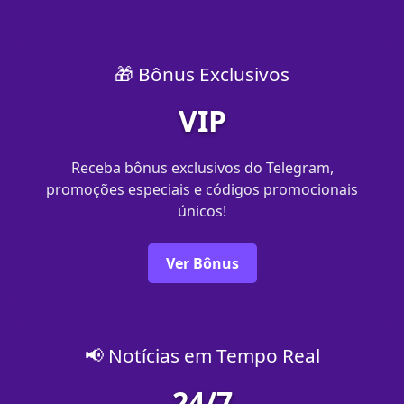
🎁 Bônus Exclusivos
VIP
Receba bônus exclusivos do Telegram,
promoções especiais e códigos promocionais
únicos!
Ver Bônus
📢 Notícias em Tempo Real
24/7