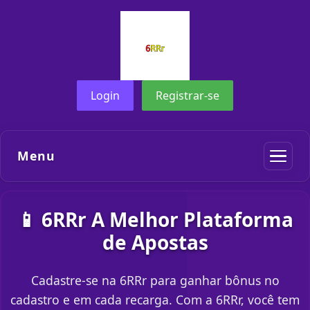
Login
Registrar-se
Menu
📱 6RRr A Melhor Plataforma
de Apostas
Cadastre-se na 6RRr para ganhar bônus no
cadastro e em cada recarga. Com a 6RRr, você tem