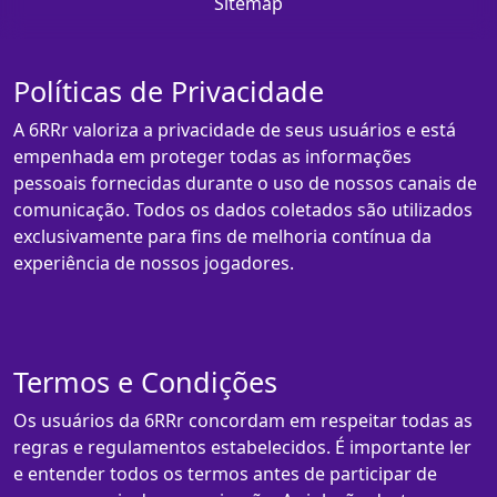
Sitemap
Políticas de Privacidade
A 6RRr valoriza a privacidade de seus usuários e está
empenhada em proteger todas as informações
pessoais fornecidas durante o uso de nossos canais de
comunicação. Todos os dados coletados são utilizados
exclusivamente para fins de melhoria contínua da
experiência de nossos jogadores.
Termos e Condições
Os usuários da 6RRr concordam em respeitar todas as
regras e regulamentos estabelecidos. É importante ler
e entender todos os termos antes de participar de