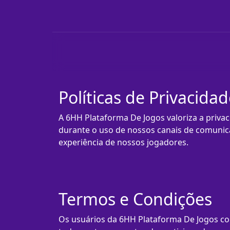
Políticas de Privacida
A 6HH Plataforma De Jogos valoriza a priv
durante o uso de nossos canais de comunica
experiência de nossos jogadores.
Termos e Condições
Os usuários da 6HH Plataforma De Jogos co