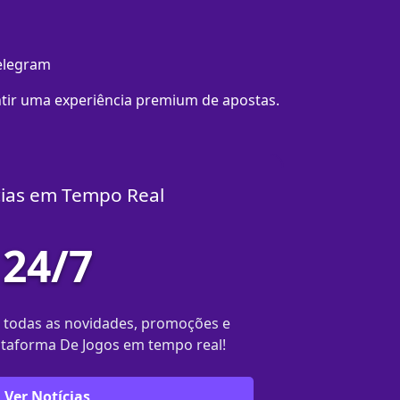
elegram
ntir uma experiência premium de apostas.
cias em Tempo Real
24/7
e todas as novidades, promoções e
ataforma De Jogos em tempo real!
Ver Notícias