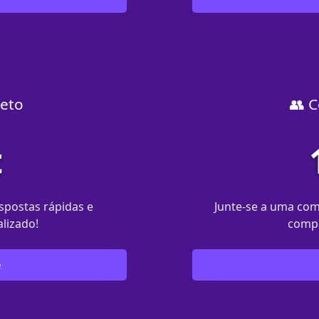
reto
👥 
t
espostas rápidas e
Junte-se a uma com
lizado!
compa
e