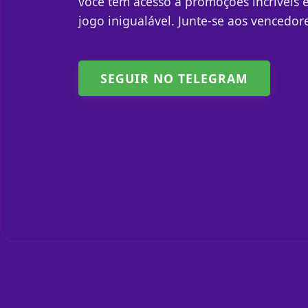
você tem acesso a promoções incríveis 
jogo inigualável. Junte-se aos vencedor
SEGUIR NO TELEGRAM