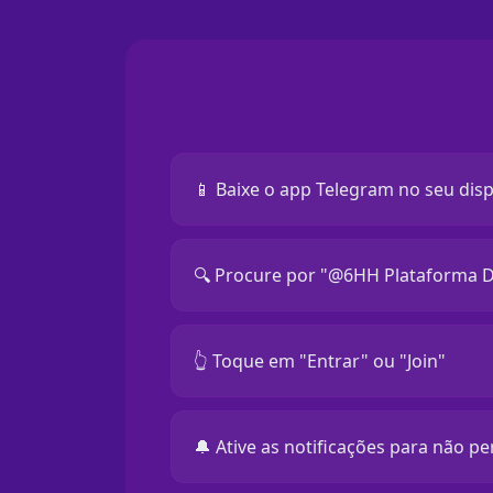
📱 Baixe o app Telegram no seu disp
🔍 Procure por "@6HH Plataforma De
👆 Toque em "Entrar" ou "Join"
🔔 Ative as notificações para não p