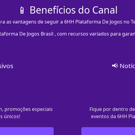
📱 Benefícios do Canal
ra as vantagens de seguir a 6HH Plataforma De Jogos no T
aforma De Jogos Brasil , com recursos variados para gara
sivos
📢 Notí
m, promoções especiais
Fique por dentro d
s únicos!
eventos da 6HH Pl