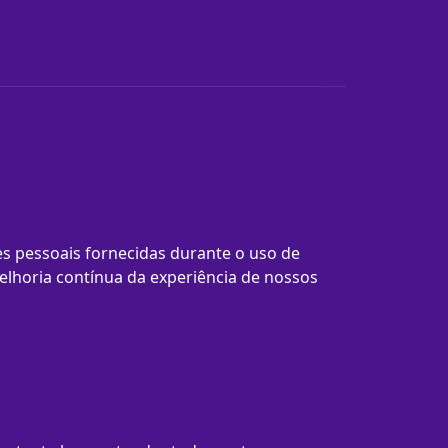
s pessoais fornecidas durante o uso de
elhoria contínua da experiência de nossos