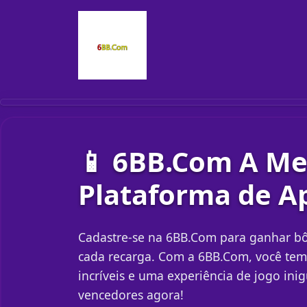
📱 6BB.Com A Me
Plataforma de A
Cadastre-se na 6BB.Com para ganhar b
cada recarga. Com a 6BB.Com, você te
incríveis e uma experiência de jogo inig
vencedores agora!