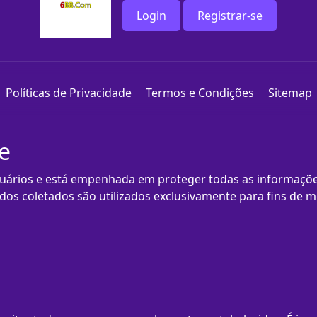
Login
Registrar-se
Políticas de Privacidade
Termos e Condições
Sitemap
de
usuários e está empenhada em proteger todas as informaçõe
os coletados são utilizados exclusivamente para fins de m