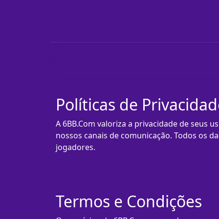
Políticas de Privacida
A 6BB.Com valoriza a privacidade de seus 
nossos canais de comunicação. Todos os dad
jogadores.
Termos e Condições