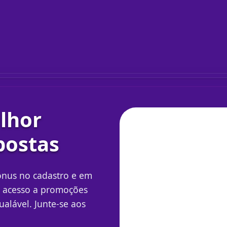
lhor
postas
ônus no cadastro e em
m acesso a promoções
ualável. Junte-se aos