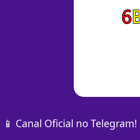
📱 Canal Oficial no Telegram!