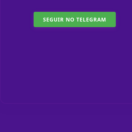
SEGUIR NO TELEGRAM