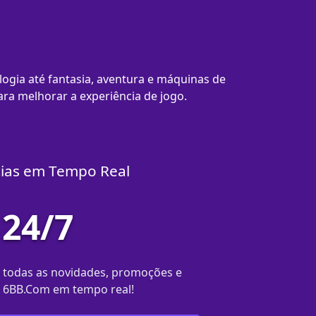
logia até fantasia, aventura e máquinas de
ara melhorar a experiência de jogo.
cias em Tempo Real
24/7
e todas as novidades, promoções e
 6BB.Com em tempo real!