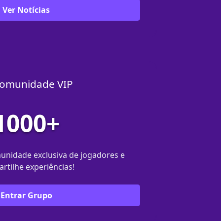
Ver Notícias
Comunidade VIP
1000+
unidade exclusiva de jogadores e
rtilhe experiências!
Entrar Grupo