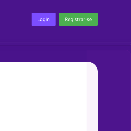
Login
Registrar-se