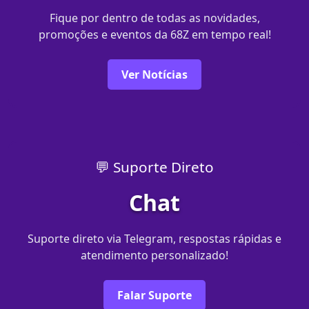
Fique por dentro de todas as novidades,
promoções e eventos da 68Z em tempo real!
Ver Notícias
💬 Suporte Direto
Chat
Suporte direto via Telegram, respostas rápidas e
atendimento personalizado!
Falar Suporte