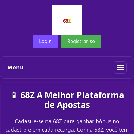
Login
Registrar-se
Menu
📱 68Z A Melhor Plataforma
de Apostas
Cadastre-se na 68Z para ganhar bônus no
cadastro e em cada recarga. Com a 68Z, você tem