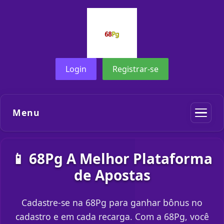
Login
Registrar-se
Menu
📱 68Pg A Melhor Plataforma
de Apostas
Cadastre-se na 68Pg para ganhar bônus no
cadastro e em cada recarga. Com a 68Pg, você