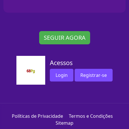
SEGUIR AGORA
Acessos
Login
Registrar-se
Políticas de Privacidade
Termos e Condições
Sitemap