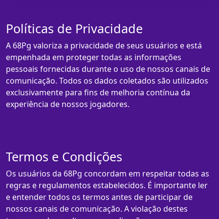
Políticas de Privacidade
A 68Pg valoriza a privacidade de seus usuários e está
empenhada em proteger todas as informações
pessoais fornecidas durante o uso de nossos canais de
comunicação. Todos os dados coletados são utilizados
exclusivamente para fins de melhoria contínua da
experiência de nossos jogadores.
Termos e Condições
Os usuários da 68Pg concordam em respeitar todas as
regras e regulamentos estabelecidos. É importante ler
e entender todos os termos antes de participar de
nossos canais de comunicação. A violação destes