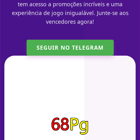
tem acesso a promoções incríveis e uma
experiência de jogo inigualável. Junte-se aos
vencedores agora!
SEGUIR NO TELEGRAM