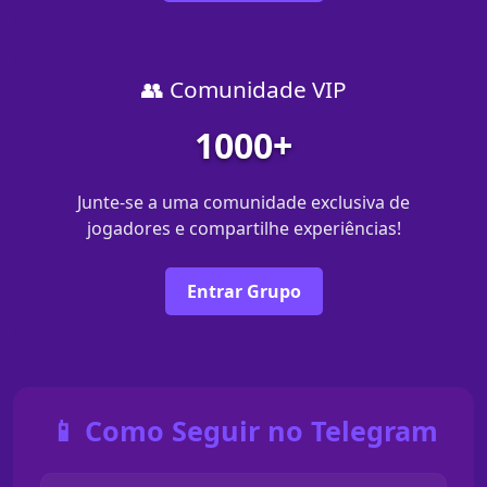
👥 Comunidade VIP
1000+
Junte-se a uma comunidade exclusiva de
jogadores e compartilhe experiências!
Entrar Grupo
📱 Como Seguir no Telegram