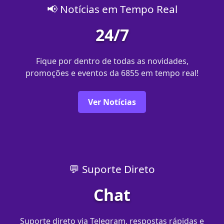
📢 Notícias em Tempo Real
24/7
Fique por dentro de todas as novidades,
promoções e eventos da 6855 em tempo real!
Ver Notícias
💬 Suporte Direto
Chat
Suporte direto via Telegram, respostas rápidas e