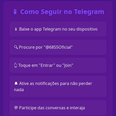
📱 Como Seguir no Telegram
📱 Baixe o app Telegram no seu dispositivo
🔍 Procure por "@6855Oficial"
👆 Toque em "Entrar" ou "Join"
🔔 Ative as notificações para não perder
nada
💬 Participe das conversas e interaja