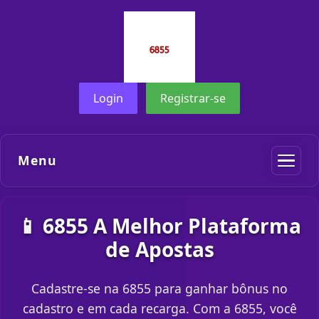
Login
Registrar-se
Menu
📱 6855 A Melhor Plataforma
de Apostas
Cadastre-se na 6855 para ganhar bônus no
cadastro e em cada recarga. Com a 6855, você