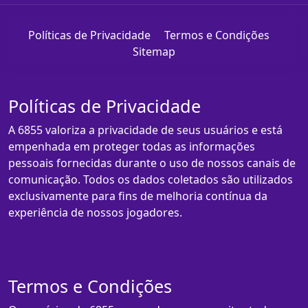
Políticas de Privacidade
Termos e Condições
Sitemap
Políticas de Privacidade
A 6855 valoriza a privacidade de seus usuários e está
empenhada em proteger todas as informações
pessoais fornecidas durante o uso de nossos canais de
comunicação. Todos os dados coletados são utilizados
exclusivamente para fins de melhoria contínua da
experiência de nossos jogadores.
Termos e Condições