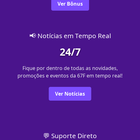
Ver Bônus
📢 Notícias em Tempo Real
24/7
Fique por dentro de todas as novidades,
promoções e eventos da 67F em tempo real!
Ver Notícias
💬 Suporte Direto