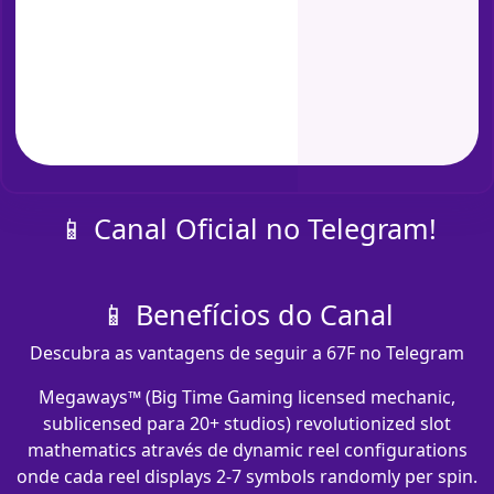
📱 Canal Oficial no Telegram!
📱 Benefícios do Canal
Descubra as vantagens de seguir a 67F no Telegram
Megaways™ (Big Time Gaming licensed mechanic,
sublicensed para 20+ studios) revolutionized slot
mathematics através de dynamic reel configurations
onde cada reel displays 2-7 symbols randomly per spin.