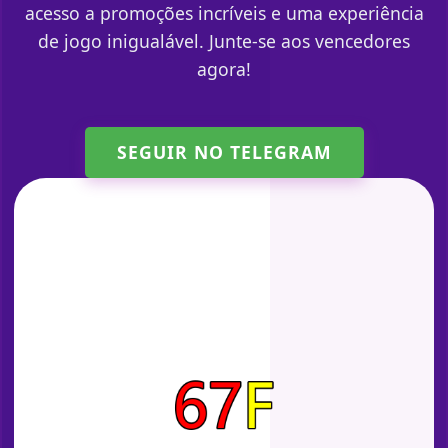
acesso a promoções incríveis e uma experiência
de jogo inigualável. Junte-se aos vencedores
agora!
SEGUIR NO TELEGRAM