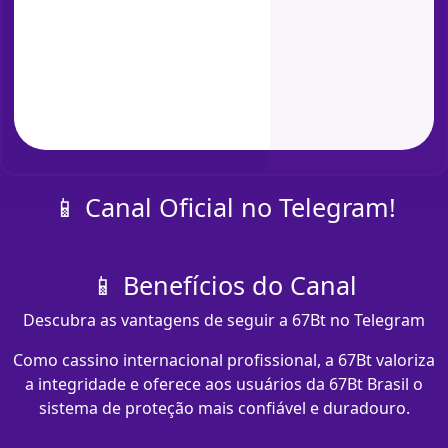
📱 Canal Oficial no Telegram!
📱 Benefícios do Canal
Descubra as vantagens de seguir a 67Bt no Telegram
Como cassino internacional profissional, a 67Bt valoriza
a integridade e oferece aos usuários da 67Bt Brasil o
sistema de proteção mais confiável e duradouro.