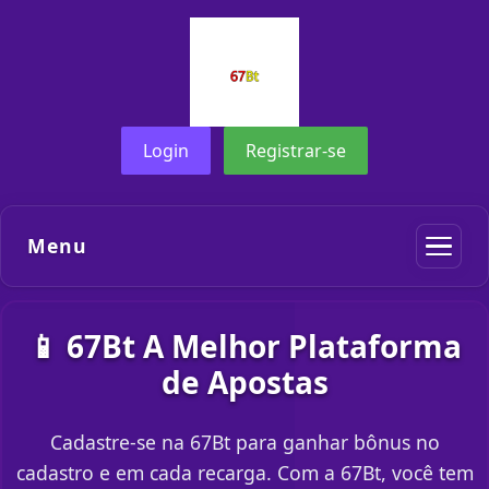
Login
Registrar-se
Menu
📱 67Bt A Melhor Plataforma
de Apostas
Cadastre-se na 67Bt para ganhar bônus no
cadastro e em cada recarga. Com a 67Bt, você tem