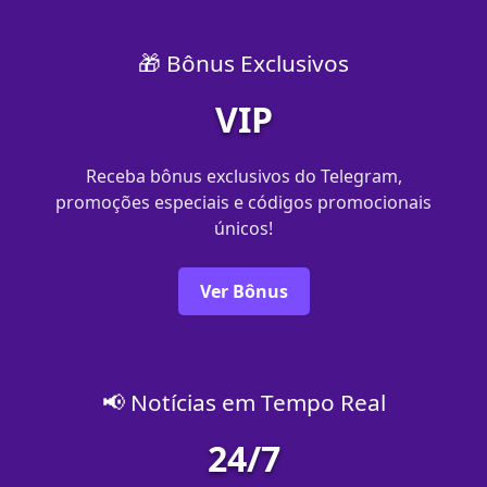
🎁 Bônus Exclusivos
VIP
Receba bônus exclusivos do Telegram,
promoções especiais e códigos promocionais
únicos!
Ver Bônus
📢 Notícias em Tempo Real
24/7