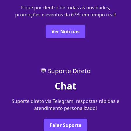
Fique por dentro de todas as novidades,
promoções e eventos da 67Bt em tempo real!
Ver Notícias
💬 Suporte Direto
Chat
Suporte direto via Telegram, respostas rápidas e
atendimento personalizado!
Falar Suporte