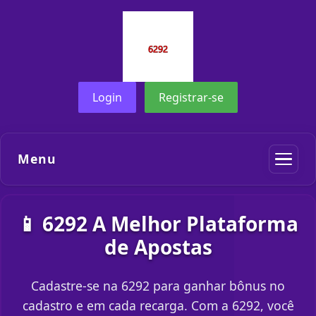
Login
Registrar-se
Menu
📱 6292 A Melhor Plataforma
de Apostas
Cadastre-se na 6292 para ganhar bônus no
cadastro e em cada recarga. Com a 6292, você