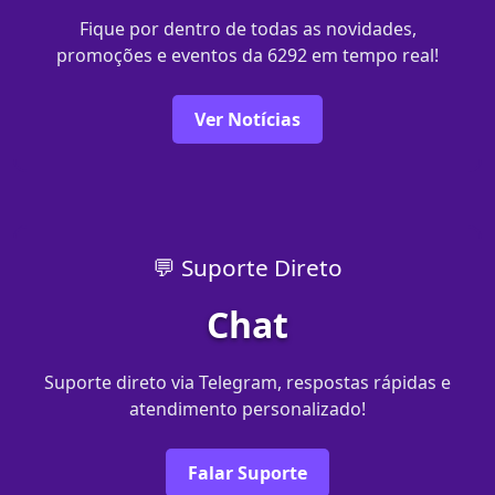
Fique por dentro de todas as novidades,
promoções e eventos da 6292 em tempo real!
Ver Notícias
💬 Suporte Direto
Chat
Suporte direto via Telegram, respostas rápidas e
atendimento personalizado!
Falar Suporte