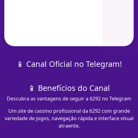
📱 Canal Oficial no Telegram!
📱 Benefícios do Canal
Descubra as vantagens de seguir a 6292 no Telegram
Um site de cassino profissional da 6292 com grande
variedade de jogos, navegação rápida e interface visual
atraente.