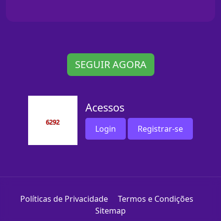
SEGUIR AGORA
Acessos
Login
Registrar-se
Políticas de Privacidade
Termos e Condições
Sitemap