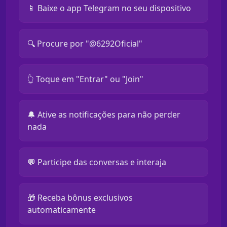
📱 Baixe o app Telegram no seu dispositivo
🔍 Procure por "@6292Oficial"
👆 Toque em "Entrar" ou "Join"
🔔 Ative as notificações para não perder
nada
💬 Participe das conversas e interaja
🎁 Receba bônus exclusivos
automaticamente