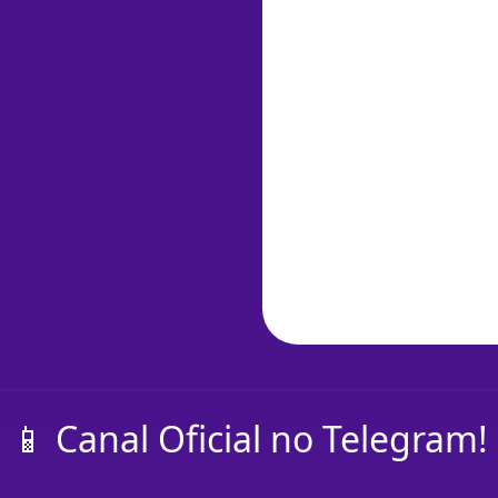
📱 Canal Oficial no Telegram!