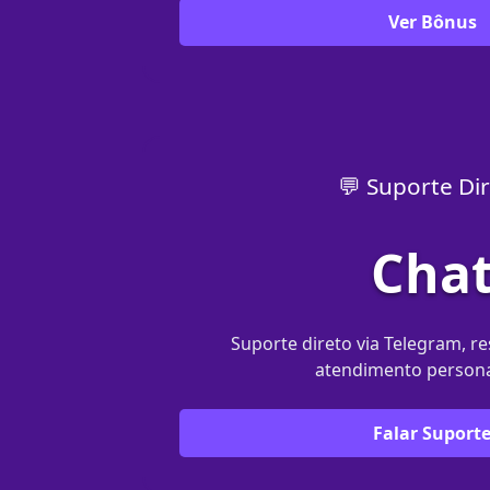
Ver Bônus
💬 Suporte Di
Cha
Suporte direto via Telegram, r
atendimento persona
Falar Suport