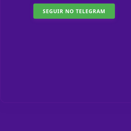
SEGUIR NO TELEGRAM