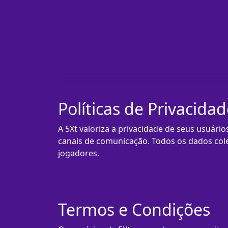
Políticas de Privacida
A 5Xt valoriza a privacidade de seus usuár
canais de comunicação. Todos os dados cole
jogadores.
Termos e Condições