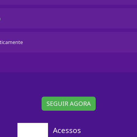
a
aticamente
SEGUIR AGORA
Acessos