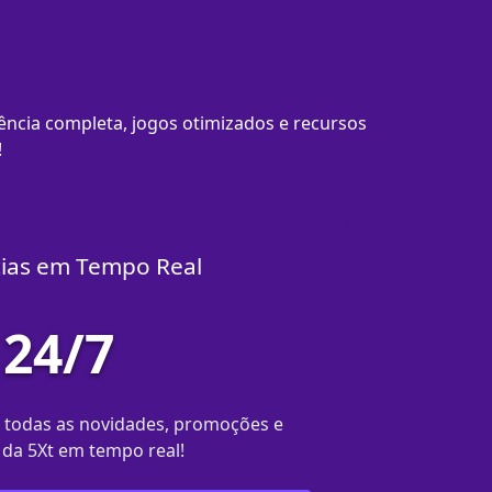
riência completa, jogos otimizados e recursos
!
cias em Tempo Real
24/7
e todas as novidades, promoções e
 da 5Xt em tempo real!