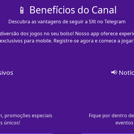
📱 Benefícios do Canal
Descubra as vantagens de seguir a 5Xt no Telegram
a a diversão dos jogos no seu bolso! Nosso app oferece expe
exclusivos para mobile. Registre-se agora e comece a jogar
sivos
📢 Notí
m, promoções especiais
Fique por dentro d
s únicos!
eventos