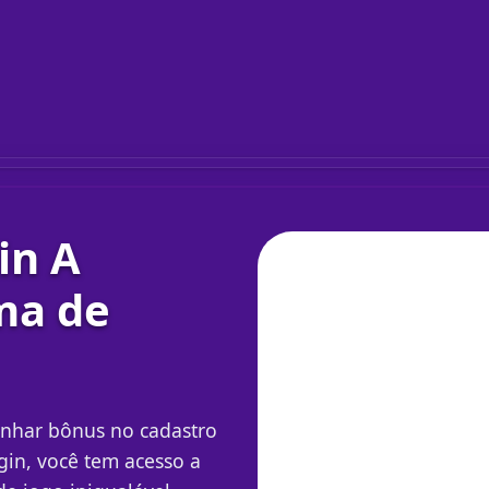
in A
ma de
anhar bônus no cadastro
in, você tem acesso a