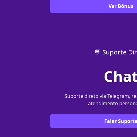
Ver Bônus
💬 Suporte Di
Cha
Suporte direto via Telegram, r
atendimento persona
Falar Suport