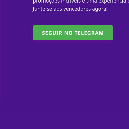
promoções incríveis e uma experiência d
Junte-se aos vencedores agora!
SEGUIR NO TELEGRAM