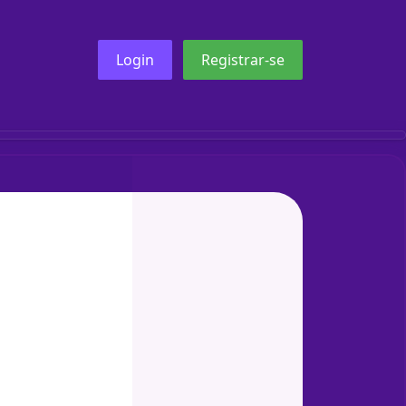
Login
Registrar-se