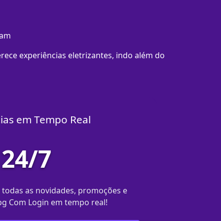
ram
ece experiências eletrizantes, indo além do
cias em Tempo Real
24/7
e todas as novidades, promoções e
pg Com Login em tempo real!