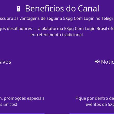
📱 Benefícios do Canal
scubra as vantagens de seguir a 5Xpg Com Login no Teleg
s desafiadores — a plataforma 5Xpg Com Login Brasil ofer
entretenimento tradicional.
sivos
📢 Notí
m, promoções especiais
Fique por dentro d
s únicos!
eventos da 5X