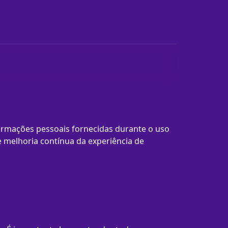
ormações pessoais fornecidas durante o uso
e melhoria contínua da experiência de