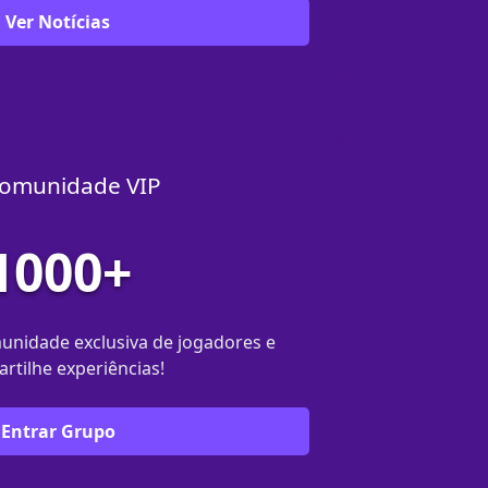
Ver Notícias
Comunidade VIP
1000+
unidade exclusiva de jogadores e
rtilhe experiências!
Entrar Grupo