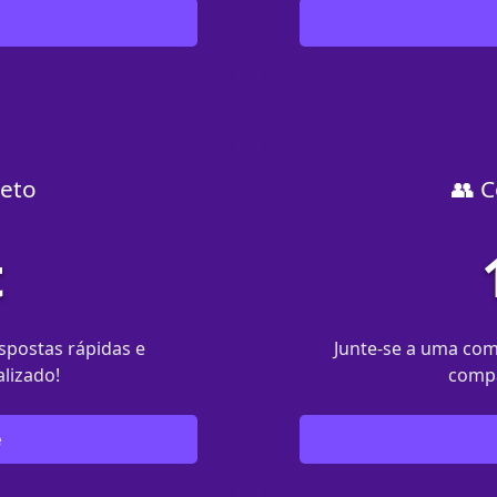
reto
👥 
t
espostas rápidas e
Junte-se a uma com
lizado!
compa
e