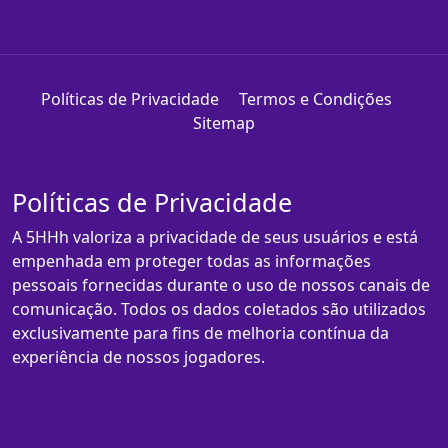
Políticas de Privacidade
Termos e Condições
Sitemap
Políticas de Privacidade
A 5HHh valoriza a privacidade de seus usuários e está
empenhada em proteger todas as informações
pessoais fornecidas durante o uso de nossos canais de
comunicação. Todos os dados coletados são utilizados
exclusivamente para fins de melhoria contínua da
experiência de nossos jogadores.