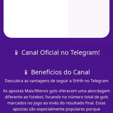
📱 Canal Oficial no Telegram!
📱 Benefícios do Canal
Descubra as vantagens de seguir a 5HHh no Telegram
As apostas Mais/Menos gols oferecem uma abordagem
diferente ao futebol, focando no número total de gols
marcados no jogo ao invés do resultado final. Estas
apostas são especialmente populares porque