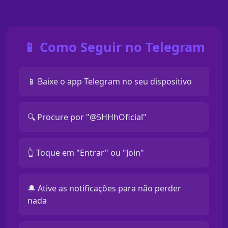
📱 Como Seguir no Telegram
📱 Baixe o app Telegram no seu dispositivo
🔍 Procure por "@5HHhOficial"
👆 Toque em "Entrar" ou "Join"
🔔 Ative as notificações para não perder
nada