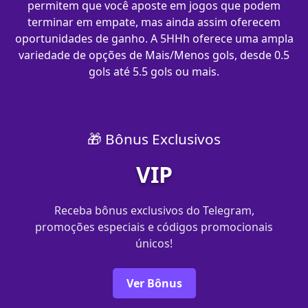
permitem que você aposte em jogos que podem
terminar em empate, mas ainda assim oferecem
oportunidades de ganho. A 5HHh oferece uma ampla
variedade de opções de Mais/Menos gols, desde 0.5
gols até 5.5 gols ou mais.
🎁 Bônus Exclusivos
VIP
Receba bônus exclusivos do Telegram,
promoções especiais e códigos promocionais
únicos!
Ver Bônus