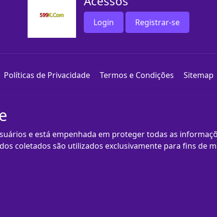
Acessos
Login
Registrar-se
Políticas de Privacidade
Termos e Condições
Sitemap
de
 usuários e está empenhada em proteger todas as informaçõ
os coletados são utilizados exclusivamente para fins de m