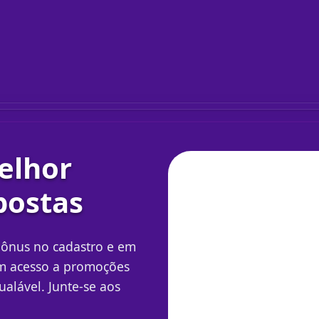
elhor
postas
bônus no cadastro e em
em acesso a promoções
ualável. Junte-se aos