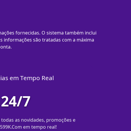
mações fornecidas. O sistema também inclui
 as informações são tratadas com a máxima
ponta.
cias em Tempo Real
24/7
e todas as novidades, promoções e
 599K.Com em tempo real!