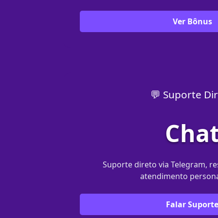
Ver Bônus
💬 Suporte Di
Cha
Suporte direto via Telegram, r
atendimento persona
Falar Suport