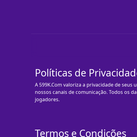
Políticas de Privacida
A 599K.Com valoriza a privacidade de seus
nossos canais de comunicação. Todos os dad
jogadores.
Termos e Condições