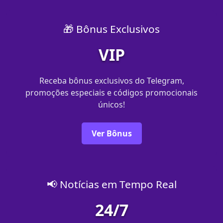
🎁 Bônus Exclusivos
VIP
Receba bônus exclusivos do Telegram,
promoções especiais e códigos promocionais
únicos!
Ver Bônus
📢 Notícias em Tempo Real
24/7