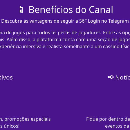
📱 Benefícios do Canal
Descubra as vantagens de seguir a 56F Login no Telegram
 de jogos para todos os perfis de jogadores. Entre as opçõ
mais. Além disso, a plataforma conta com uma seção de jog
xperiência imersiva e realista semelhante a um cassino físic
sivos
📢 Notí
m, promoções especiais
Fique por dentro d
s únicos!
eventos da