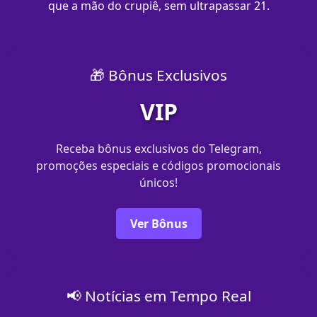
que a mão do crupiê, sem ultrapassar 21.
🎁 Bônus Exclusivos
VIP
Receba bônus exclusivos do Telegram,
promoções especiais e códigos promocionais
únicos!
Ver Bônus
📢 Notícias em Tempo Real