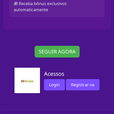
🎁 Receba bônus exclusivos
automaticamente
SEGUIR AGORA
Acessos
Login
Registrar-se