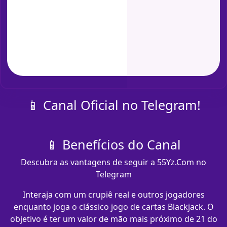
📱 Canal Oficial no Telegram!
📱 Benefícios do Canal
Descubra as vantagens de seguir a 55Yz.Com no
Telegram
Interaja com um crupiê real e outros jogadores
enquanto joga o clássico jogo de cartas Blackjack. O
objetivo é ter um valor de mão mais próximo de 21 do