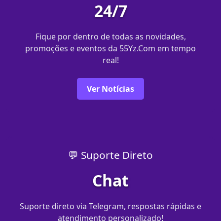
24/7
Fique por dentro de todas as novidades,
promoções e eventos da 55Yz.Com em tempo
real!
Ver Notícias
💬 Suporte Direto
Chat
Suporte direto via Telegram, respostas rápidas e
atendimento personalizado!