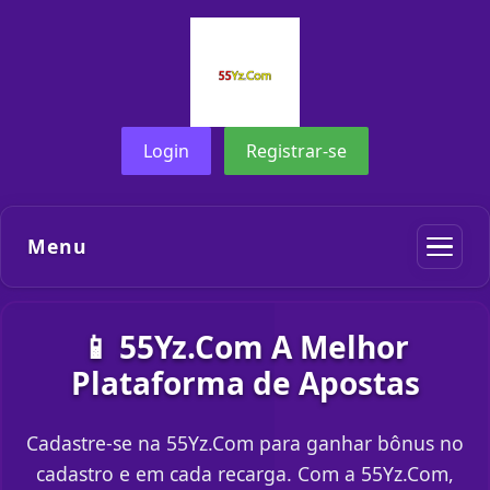
Login
Registrar-se
Menu
📱 55Yz.Com A Melhor
Plataforma de Apostas
Cadastre-se na 55Yz.Com para ganhar bônus no
cadastro e em cada recarga. Com a 55Yz.Com,