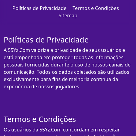
Políticas de Privacidade
Termos e Condições
Sitemap
Políticas de Privacidade
A 55Yz.Com valoriza a privacidade de seus usuários e
está empenhada em proteger todas as informações
pessoais fornecidas durante o uso de nossos canais de
comunicação. Todos os dados coletados são utilizados
exclusivamente para fins de melhoria contínua da
experiência de nossos jogadores.
Termos e Condições
Os usuários da 55Yz.Com concordam em respeitar