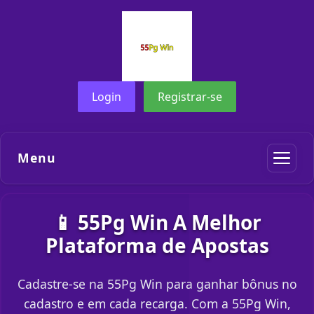
Login
Registrar-se
Menu
📱 55Pg Win A Melhor
Plataforma de Apostas
Cadastre-se na 55Pg Win para ganhar bônus no
cadastro e em cada recarga. Com a 55Pg Win,