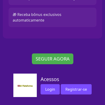
🎁 Receba bônus exclusivos
automaticamente
SEGUIR AGORA
Acessos
Login
Registrar-se