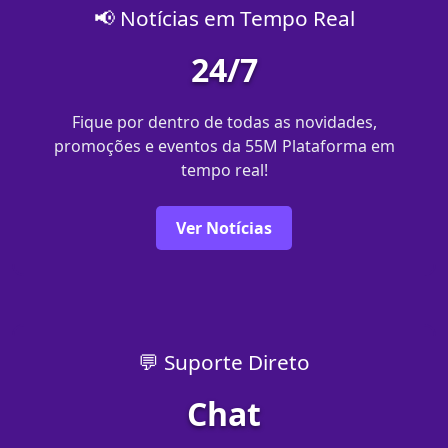
📢 Notícias em Tempo Real
24/7
Fique por dentro de todas as novidades,
promoções e eventos da 55M Plataforma em
tempo real!
Ver Notícias
💬 Suporte Direto
Chat