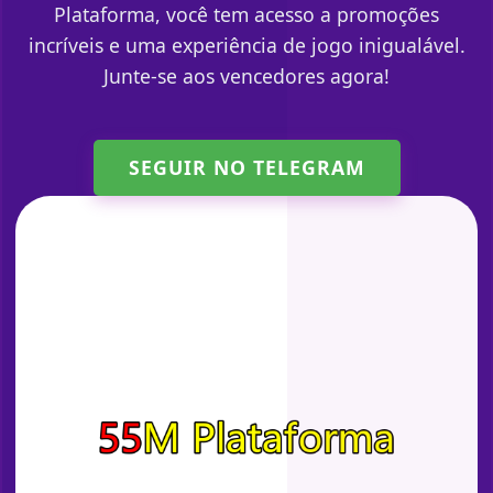
Plataforma, você tem acesso a promoções
incríveis e uma experiência de jogo inigualável.
Junte-se aos vencedores agora!
SEGUIR NO TELEGRAM