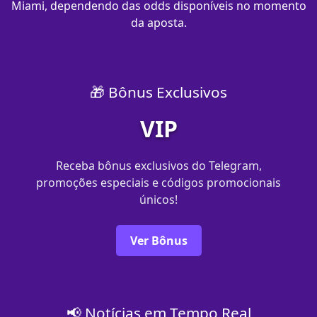
Miami, dependendo das odds disponíveis no momento
da aposta.
🎁 Bônus Exclusivos
VIP
Receba bônus exclusivos do Telegram,
promoções especiais e códigos promocionais
únicos!
Ver Bônus
📢 Notícias em Tempo Real