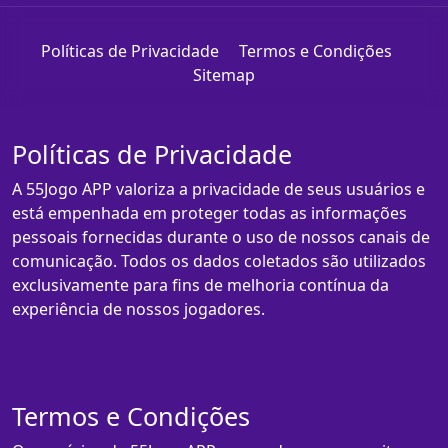
Políticas de Privacidade
Termos e Condições
Sitemap
Políticas de Privacidade
A 55Jogo APP valoriza a privacidade de seus usuários e
está empenhada em proteger todas as informações
pessoais fornecidas durante o uso de nossos canais de
comunicação. Todos os dados coletados são utilizados
exclusivamente para fins de melhoria contínua da
experiência de nossos jogadores.
Termos e Condições