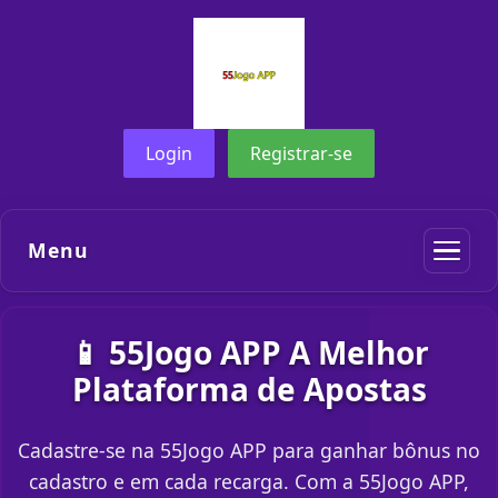
Login
Registrar-se
Menu
📱 55Jogo APP A Melhor
Plataforma de Apostas
Cadastre-se na 55Jogo APP para ganhar bônus no
cadastro e em cada recarga. Com a 55Jogo APP,