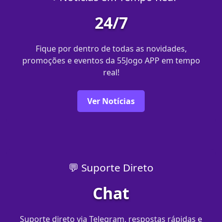
24/7
Fique por dentro de todas as novidades,
promoções e eventos da 55Jogo APP em tempo
real!
Ver Notícias
💬 Suporte Direto
Chat
Suporte direto via Telegram, respostas rápidas e