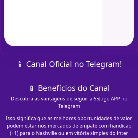
📱 Canal Oficial no Telegram!
📱 Benefícios do Canal
Descubra as vantagens de seguir a 55Jogo APP no
Telegram
Isso significa que as melhores oportunidades de valor
podem estar nos mercados de empate com handicap
(+1) para o Nashville ou em vitória simples do Inter