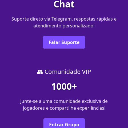
Chat
Suporte direto via Telegram, respostas rápidas e
atendimento personalizado!
Falar Suporte
👥 Comunidade VIP
1000+
Junte-se a uma comunidade exclusiva de
jogadores e compartilhe experiências!
Entrar Grupo