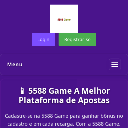
Login
Registrar-se
Menu
📱 5588 Game A Melhor
Plataforma de Apostas
Cadastre-se na 5588 Game para ganhar bônus no
cadastro e em cada recarga. Com a 5588 Game,