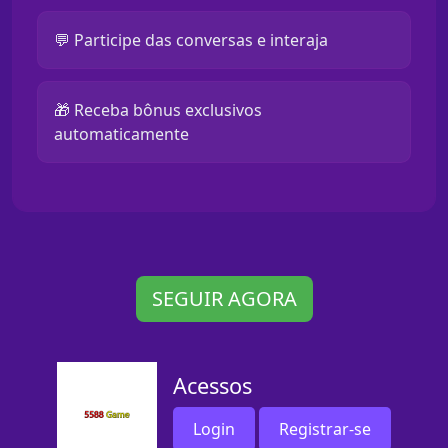
💬 Participe das conversas e interaja
🎁 Receba bônus exclusivos
automaticamente
SEGUIR AGORA
Acessos
Login
Registrar-se