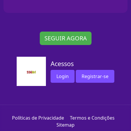
SEGUIR AGORA
Acessos
Login
Registrar-se
Políticas de Privacidade
Termos e Condições
Sitemap