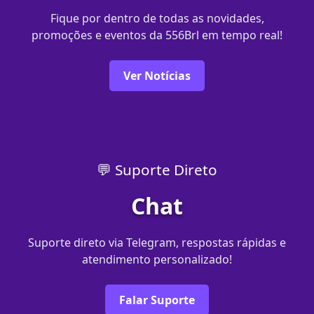
Fique por dentro de todas as novidades,
promoções e eventos da 556Brl em tempo real!
Ver Notícias
💬 Suporte Direto
Chat
Suporte direto via Telegram, respostas rápidas e
atendimento personalizado!
Falar Suporte