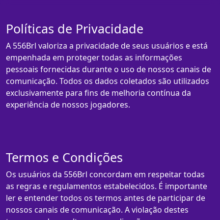
Políticas de Privacidade
A 556Brl valoriza a privacidade de seus usuários e está
empenhada em proteger todas as informações
pessoais fornecidas durante o uso de nossos canais de
comunicação. Todos os dados coletados são utilizados
exclusivamente para fins de melhoria contínua da
experiência de nossos jogadores.
Termos e Condições
Os usuários da 556Brl concordam em respeitar todas
as regras e regulamentos estabelecidos. É importante
ler e entender todos os termos antes de participar de
nossos canais de comunicação. A violação destes