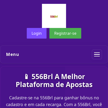
Login
Registrar-se
Menu
📱 556Brl A Melhor
Plataforma de Apostas
Cadastre-se na 556Brl para ganhar bônus no
cadastro e em cada recarga. Com a 556Brl, você