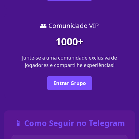
👥 Comunidade VIP
1000+
Junte-se a uma comunidade exclusiva de
jogadores e compartilhe experiências!
Entrar Grupo
📱 Como Seguir no Telegram