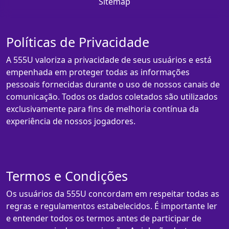
Sitemap
Políticas de Privacidade
A 555U valoriza a privacidade de seus usuários e está
empenhada em proteger todas as informações
pessoais fornecidas durante o uso de nossos canais de
comunicação. Todos os dados coletados são utilizados
exclusivamente para fins de melhoria contínua da
experiência de nossos jogadores.
Termos e Condições
Os usuários da 555U concordam em respeitar todas as
regras e regulamentos estabelecidos. É importante ler
e entender todos os termos antes de participar de