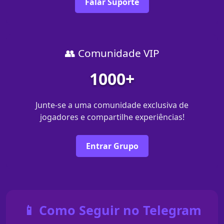
Falar Suporte
👥 Comunidade VIP
1000+
Junte-se a uma comunidade exclusiva de
jogadores e compartilhe experiências!
Entrar Grupo
📱 Como Seguir no Telegram