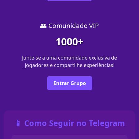
👥 Comunidade VIP
1000+
Junte-se a uma comunidade exclusiva de
jogadores e compartilhe experiências!
Entrar Grupo
📱 Como Seguir no Telegram