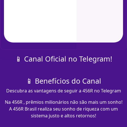
📱 Canal Oficial no Telegram!
📱 Benefícios do Canal
Descubra as vantagens de seguir a 456R no Telegram
Na 456R , prêmios milionários não são mais um sonho!
A 456R Brasil realiza seu sonho de riqueza com um
sistema justo e altos retornos!